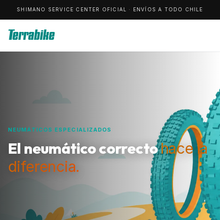
SHIMANO SERVICE CENTER OFICIAL · ENVÍOS A TODO CHILE
Terrabike
NEUMÁTICOS ESPECIALIZADOS
El neumático correcto
hace la
diferencia.