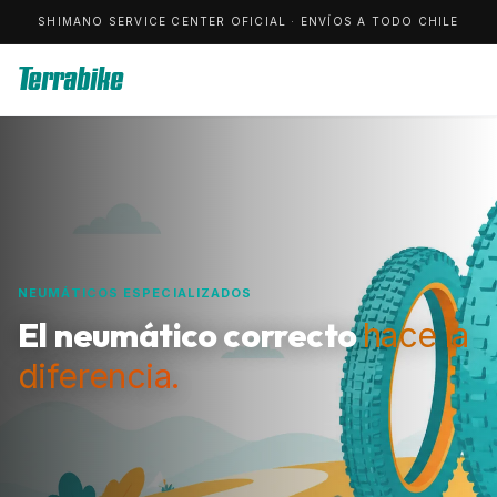
SHIMANO SERVICE CENTER OFICIAL · ENVÍOS A TODO CHILE
Terrabike
NEUMÁTICOS ESPECIALIZADOS
El neumático correcto
hace la
diferencia.