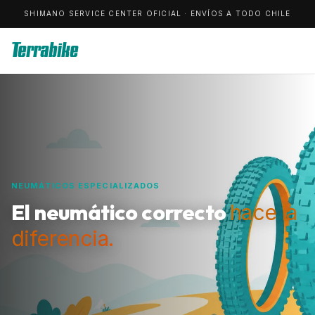
SHIMANO SERVICE CENTER OFICIAL · ENVÍOS A TODO CHILE
Terrabike
NEUMÁTICOS ESPECIALIZADOS
El neumático correcto
hace la
diferencia.